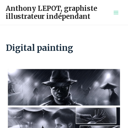
Aller
Anthony LEPOT, graphiste
au
illustrateur indépendant
contenu
MAI
MEN
Digital painting