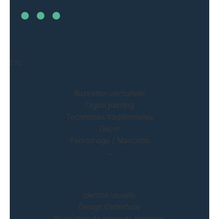
Etc.
ILLUSTRATION
Illustration vectorielle
Digital painting
Techniques traditionnelles
Décor
Personnage / Mascotte
…
GRAPHISME
Identité visuelle
Design d’interface
Réalisation de supports imprimés