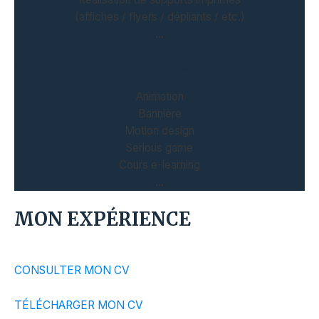
(affiches / flyers / dépliants / etc.)
…
CONCEPTION MULTIMÉDIA
Animation
Bannière
Motion design
Serious game
Cours e-learning
…
MON EXPÉRIENCE
CONSULTER MON CV
TÉLÉCHARGER MON CV