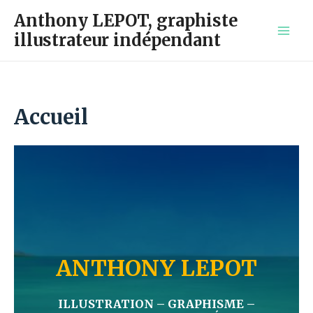
Aller
Anthony LEPOT, graphiste
au
illustrateur indépendant
contenu
MAI
MEN
Accueil
ANTHONY LEPOT
ILLUSTRATION – GRAPHISME –